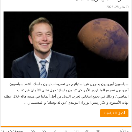
يناير 28, 2025
سياسيون أوروبيون يعبرون عن استيائهم من تصريحات إيلون ماسك انتقد سياسيون
أوروبيون تصريح الملياردير الأمريكي “إيلون ماسك” حول تخلي الألمان عن “ذنب
الماضي”. و ذلك في تجمع انتخابي لحزب البديل من أجل ألمانيا في مدينه هاله خلال عطلة
نهاية الأسبوع. و عبّر رىيس الوزراء البولندي “دونالد توسك” و المستشار …
أكمل القراءة »
« الأولى
...
30
40
50
53
54
55
56
صفحة 57 من 57