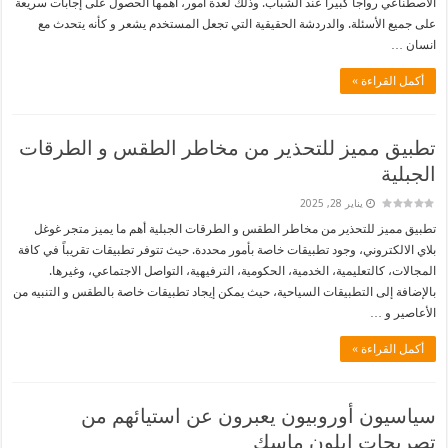
الاصطناعي رواجاً كبيراً عند الشباب. وذلك لعدة أمور، أهمها الحصول على إجابات سريعة
على جميع الأسئلة. والدردشة الحقيقية التي تجعل المستخدم يشعر و كأنه يتحدث مع
انسان …
أكمل القراءة »
تطبيق مميز للتحذير من مخاطر الطقس و الطرقات
الجبلية
يناير 28, 2025
تطبيق مميز للتحذير من مخاطر الطقس و الطرقات الجبلية أهم ما يميز متجر غوغل
بلاي الالكتروني، وجود تطبيقات خاصة بأمور محددة. حيث تتوفر تطبيقات تقريباً في كافة
المجالات، كالتعليمية، الخدمية، الحكومية، الترفيهية، التواصل الاجتماعي، وغيرها.
بالإضافة إلى التطبيقات السياحية، حيث يمكن إيجاد تطبيقات خاصة بالطقس و التنبيه من
الأعاصير و …
أكمل القراءة »
سياسيون أوروبيون يعبرون عن استيائهم من
تصريحات إيلون ماسك