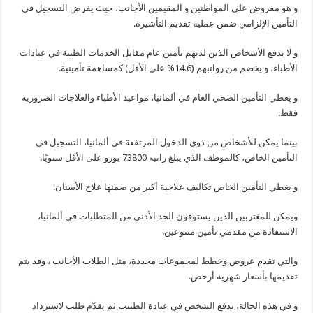
و هو مفروض على المواطنين و المقيمين الأجانب، حيث يفرض التسجيل في
التأمين الإلزامي ضمن عملية تقديم التأشيرة.
و لا يدفع الأشخاص الذين لديهم تأمين عام مقابل الخدمات الطبية في عيادات
الأطباء، و يخصم من رواتبهم (14.6% على الأقل) كمساهمة تأمينية.
و يغطي التأمين الصحي العام في ألمانيا، مواعيد الأطباء والعلاجات الضرورية
فقط.
بينما يمكن للأشخاص من ذوي الدخول المرتفعة في ألمانيا، التسجيل في
التأمين الخاص، كالموظف الذي يبلغ راتبه 73800 يورو على الأقل سنويًا.
و يغطي التأمين الخاص تكاليف علاجية أكبر من ضمنها علاج الأسنان.
ويمكن للمغتربين الذين يستوفون الحد الأدنى من المتطلبات في ألمانيا،
الاستفادة من مقدمي تأمين متنوعين.
والتي تقدم عروض وخطط لمجموعات محددة، مثل الطلاب الأجانب ، وقد يتم
تقديمها بأسعار شهرية أرخص.
و في هذه الحالة، يدفع الشخص في عيادة الطبيب ثم يقدّم طلب لاسترداد