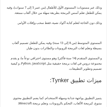
وذلك عبر مستويات: المستوى الأول للأطفال (من عمر 5 إلى 7 سنوات)، وفيه
يمكن للطفل تعلم أسس البرمجة بطريقة سهلة من خلال ألعاب ممتعة.
وذلك دون الحاجة لتعلم كتابة أكواد نصية، فقط سحب وإفلات الأوامر.
المستوى المتوسط (من 8 إلى 13 سنة): وفيه يمكن للطفل تصميم ألعاب
بسيطة وتعلم لغات البرمجة للروبوتات والطائرات بدون طيار.
و المستوى المتقدم (14 سنة فأكثر): وهو مستوى احترافي نوعاً ما، و يقدم
مجموعة دروس في لغات برمجة حقيقية مثل Python، JavaScript، و كيفية
تصميم وتطوير التطبيقات.
ميزات تطبيق Tynker:
يتميز التطبيق يواجهة جذابة وسهلة الاستخدام. كما يضم التطبيق محتوى
متنوع، كبرمجة الألعاب، التحكم بالروبوتات، وتعلم برمجة Minecraft.