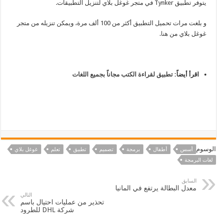
يتوفر تطبيق Tynker في متجر غوغل بلاي لتنزيل التطبيقات.
و بلغت مرات تحميل التطبيق أكثر من 100 ألف مرة، ويمكن تنزيله من متجر
غوغل بلاي من
هنا
.
اقرأ أيضاً:
تطبيق لقراءة الكتب مجاناً بجميع اللغات
الوسوم
أسس
أطفال
برمجة
تصميم
تطبيق
تعلم
غوغل بلاي
لغات البرمجة
السابق
معدل البطالة يرتفع في المانيا
التالي
تحذير من عمليات احتيال باسم
شركة DHL للطرود