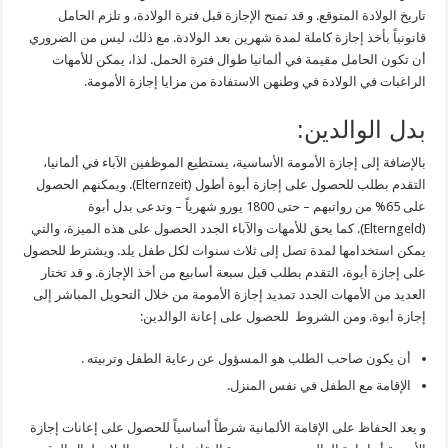
تاريخ الولادة المتوقع. و قد تمنح الإجازة قبل فترة الولادة، و تلزم الحامل
قانونياً بأخذ إجازة كاملة لمدة شهرين بعد الولادة. مع ذلك، ليس من الضروري
أن تكون الحامل مقيمة في ألمانيا طوال فترة الحمل. لذا، يمكن للأمهات
الراغبات في الولادة في وطنهن الاستفادة من مزايا إجازة الأمومة.
بدل الوالدين:
بالإضافة إلى إجازة الأمومة الأساسية، يستطيع الموظفين الآباء في ألمانيا،
التقدم بطلب للحصول على إجازة أبوة أطول (Elternzeit). ويمكنهم الحصول
على 65% من رواتبهم – حتى 1800 يورو شهرياً – وتدعى بدل أبوة
(Elterngeld). كما يحق للأمهات والآباء الجدد الحصول على هذه الميزة، والتي
يمكن استخدامها لمدة تصل إلى ثلاث سنوات لكل طفل يلد. ويشترط للحصول
على إجازة أبوة، التقدم بطلب قبل سبعة أسابيع من أخذ الإجازة. و قد تختار
العديد من الأمهات الجدد تمديد إجازة الأمومة من خلال التحويل المباشر إلى
إجازة أبوة. ومن الشروط للحصول على إعانة الوالدين:
أن يكون صاحب الطلب هو المسؤول عن رعاية الطفل وتربيته .
الإقامة مع الطفل في نفس المنزل.
و يعد الحفاظ على الإقامة الألمانية شرطاً أساسياً للحصول على إعانات إجازة