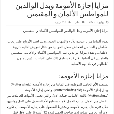
مزايا إجازة الأمومة وبدل الوالدين
للمواطنين الألمان و المقيمين
يوليو 6, 2025
عام
757 زيارة
مزايا إجازة الأمومة وبدل الوالدين للمواطنين الألمان و المقيمين
تقدم ألمانيا مزايا عديدة للآباء والأمهات الجدد، وذلك لحث الأزواج على إنجاب
الأطفال و الحد من انخفاض معدل المواليد من خلال تعويض تكاليف تربية
الأطفال. و تقدم مزايا الوالدين على المواطنين الألمان والأجانب المقيمين
والعاملين في ألمانيا. لكن قد لا ينطبق ذلك على الأجانب الذين ينجبون
أطفالهم في بلدانهم الأصلية.
مزايا إجازة الأمومة:
تستفيد الأم الحامل الموظفة في المانيا من إجازة الأمومة (Mutterschutz)
وبدل إجازة الأمومة (Mutterschaftsgeld). وتعني إجازة الأمومة
(Mutterschutz) باللغة الألمانية حماية الأم)، والتي تحمي الأمهات العاملات من
الفصل من العمل بسبب الحمل. كما تستطيع الأم الحصول على كامل رواتبهن
خلال فترة بدل إجازة الأمومة. ويشترط للحصول على إجازة الأمومة، أن تكون
الامرأة الحامل عملت لدى صاحب العمل لمدة 12 أسبوعًا على الأقل قبل