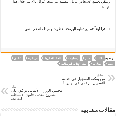
ويمكن لجميع الأشخاص تنزيل التطبيق من متجر غوغل بلاي من خلال هذا
الرابط
.
اقرأ أيضاً:
تطبيق تعليم البرمجة بخطوات بسيطة لصغار السن
الوسوم
BBC
أخبار
إشعارات
اللغة الانجليزية
بريطانية
تطبيق
تعليم
مقالات
هيئة الإذاعة البريطانية
السابق
من يمكنه التسجيل في خدمة
التسجيل الرقمي في برلين ؟
التالي
مجلس الوزراء الألماني يوافق على
مشروع لتعديل قانون الاستجابة
للجائحة
مقالات مشابهة