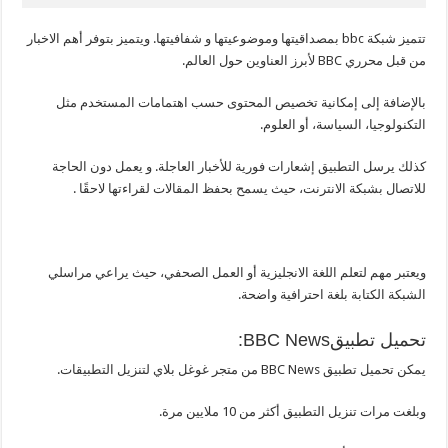
تتميز شبكة bbc بمصداقيتها وموضوعيتها و شفافيتها. ويتميز بتوفر أهم الاخبار
من قبل محرري BBC لأبرز العناوين حول العالم.
بالإضافة إلى إمكانية تخصيص المحتوى حسب اهتمامات المستخدم مثل
التكنولوجيا، السياسة، أو العلوم.
كذلك يرسل التطبيق إشعارات فورية للأخبار العاجلة. و يعمل دون الحاجة
للاتصال بشبكة الانترنت، حيث يسمح بحفظ المقالات لقراءتها لاحقًا .
ويعتبر مهم لتعلم اللغة الانجليزية أو العمل الصحفي، حيث يراعي مراسلي
الشبكة الكتابة بلغة احترافية واضحة.
تحميل تطبيقBBC News:
يمكن تحميل تطبيق BBC News من متجر غوغل بلاي لتنزيل التطبيقات.
وبلغت مرات تنزيل التطبيق أكثر من 10 ملايين مرة.