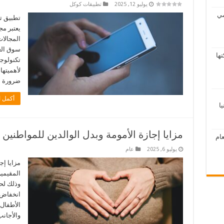
يوليو 12, 2025
تطبيقات كوكل
مي
تطبيق ت
يعتبر مج
المجالات
سوق الع
ها
تكنولوج
لأهميتها
ضرورة 
أكمل ا
ا
مزايا إجازة الأمومة وبدل الوالدين للمواطنين 
ام
يوليو 6, 2025
عام
مزايا إج
المقيمين
وذلك لحث
انخفاض 
الأطفال.
والأجانب