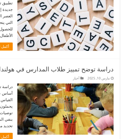
تطبيق تر
جديدة إل
العصر ال
التي يت
للحصول 
الأطفال 
أكمل ا
دراسة توضح تمييز طلاب المدارس في هولن
مارس 10, 2025
أخبار
دراسة ت
أساس عن
يحملون أ
توصيات ح
بنفي الم
تحديد م
أكمل ا