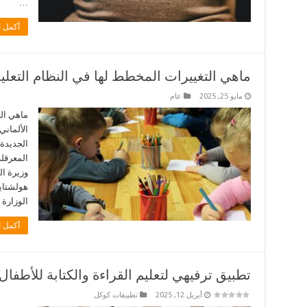
…
أكمل ا
ماهي التغييرات المخطط لها في النظام التعلي
مايو 25, 2025
عام
ماهي الت
الألماني
الجديدة
المعرقلة
وزيرة ال
هولشتاي
الوزارة 
أكمل ا
تطبيق ترفيهي لتعليم القراءة والكتابة للأطفال
أبريل 12, 2025
تطبيقات كوكل