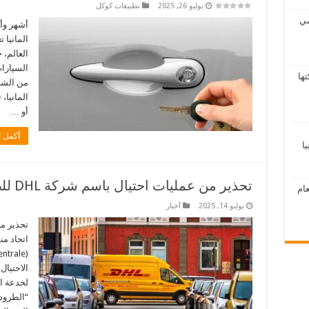
يوليو 26, 2025
تطبيقات كوكل
مي
أشهر وأ
المانيا 
العالم، 
السيارا
ها
من الشر
المانيا،
أو …
أكمل ا
ا
تحذير من عمليات احتيال باسم شركة DHL للطرود
ام
يوليو 14, 2025
أخبار
اتحاد من
لخدعة ا
“الطرود 